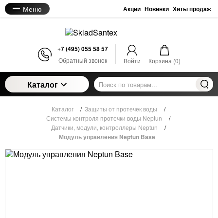
Меню
Акции
Новинки
Хиты продаж
+7 (495) 055 58 57
Обратный звонок
Войти
Корзина (
0
)
Каталог
Каталог
/
Защиты от протечек воды
/
Системы контроля протечки воды Neptun
/
Датчики, модули, контроллеры Neptun
/
Модуль управления Neptun Base