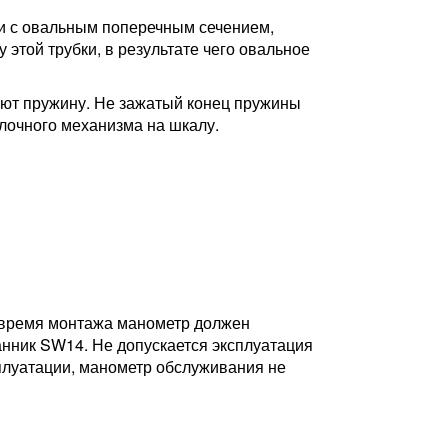
ки с овальным поперечным сечением,
этой трубки, в результате чего овальное
ают пружину. Не зажатый конец пружины
лочного механизма на шкалу.
о время монтажа манометр должен
анник SW14. Не допускается эксплуатация
луатации, манометр обслуживания не