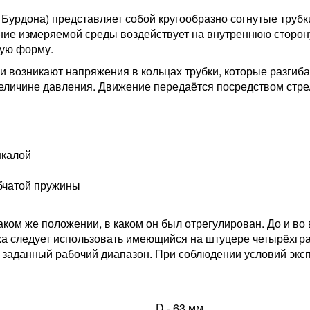
 Бурдона) представляет собой кругообразно согнутые труб
ие измеряемой среды воздействует на внутреннюю сторону 
лую форму.
и возникают напряжения в кольцах трубки, которые разгиб
личине давления. Движение передаётся посредством стре
шкалой
бчатой пружины
аком же положении, в каком он был отрегулирован. До и в
жа следует использовать имеющийся на штуцере четырёхгр
заданный рабочий диапазон. При соблюдении условий эксп
D - 63 мм