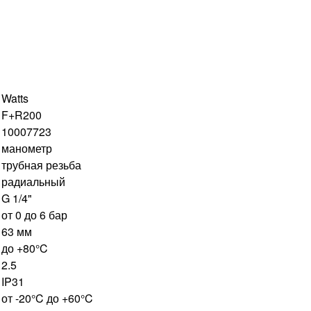
Watts
F+R200
10007723
манометр
трубная резьба
радиальный
G 1/4"
от 0 до 6 бар
63 мм
до +80°C
2.5
IP31
от -20°C до +60°C