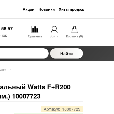
Акции
Новинки
Хиты продаж
 58 57
онок
Сравнить
Войти
Корзина (
0
)
Найти
atts
/
альный Watts F+R200
 мм.) 10007723
Артикул:
10007723