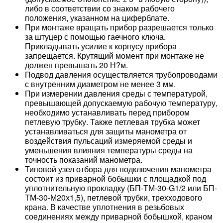
либо в соответствии со знаком рабочего
положения, указанном на циферблате.
При монтаже вращать прибор разрешается только
за штуцер с помощью гаечного ключа.
Прикладывать усилие к корпусу прибора
запрещается. Крутящий момент при монтаже не
должен превышать 20 Н?м.
Подвод давления осуществляется трубопроводами
с внутренним диаметром не менее 3 мм.
При измерении давления среды с температурой,
превышающей допускаемую рабочую температуру,
необходимо устанавливать перед прибором
петлевую трубку. Также петлевая трубка может
устанавливаться для защиты манометра от
воздействия пульсаций измеряемой среды и
уменьшения влияния температуры среды на
точность показаний манометра.
Типовой узел отбора для подключения манометра
состоит из приварной бобышки с площадкой под
уплотнительную прокладку (БП-ТМ-30-G1/2 или БП-
ТМ-30-М20х1,5), петлевой трубки, трехходового
крана. В качестве уплотнения в резьбовых
соединениях между приварной бобышкой, краном