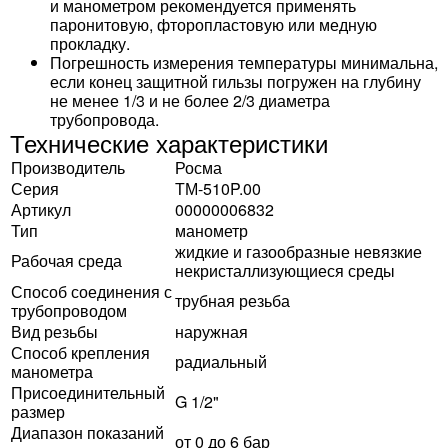
и манометром рекомендуется применять
паронитовую, фторопластовую или медную
прокладку.
Погрешность измерения температуры минимальна,
если конец защитной гильзы погружен на глубину
не менее 1/3 и не более 2/3 диаметра
трубопровода.
Технические характеристики
Производитель
Росма
Серия
ТМ-510P.00
Артикул
00000006832
Тип
манометр
жидкие и газообразные невязкие
Рабочая среда
некристаллизующиеся среды
Способ соединения с
трубная резьба
трубопроводом
Вид резьбы
наружная
Способ крепления
радиальный
манометра
Присоединительный
G 1/2"
размер
Диапазон показаний
от 0 до 6 бар