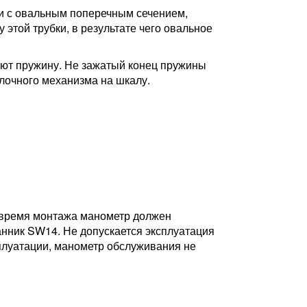
ки с овальным поперечным сечением,
этой трубки, в результате чего овальное
ают пружину. Не зажатый конец пружины
лочного механизма на шкалу.
о время монтажа манометр должен
анник SW14. Не допускается эксплуатация
луатации, манометр обслуживания не