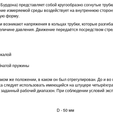
 Бурдона) представляет собой кругообразно согнутые труб
ие измеряемой среды воздействует на внутреннюю сторону 
лую форму.
и возникают напряжения в кольцах трубки, которые разгиб
личине давления. Движение передаётся посредством стре
шкалой
бчатой пружины
аком же положении, в каком он был отрегулирован. До и в
жа следует использовать имеющийся на штуцере четырёхгр
заданный рабочий диапазон. При соблюдении условий эксп
D - 50 мм