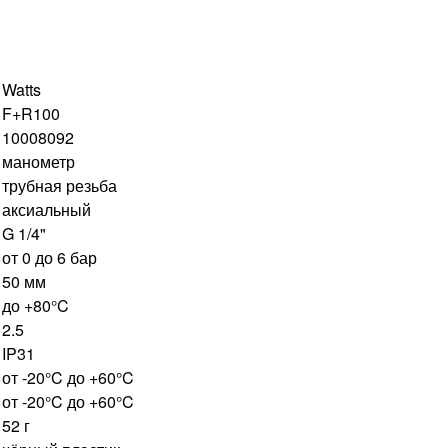
Watts
F+R100
10008092
манометр
трубная резьба
аксиальный
G 1/4"
от 0 до 6 бар
50 мм
до +80°C
2.5
IP31
от -20°C до +60°C
от -20°C до +60°C
52 г