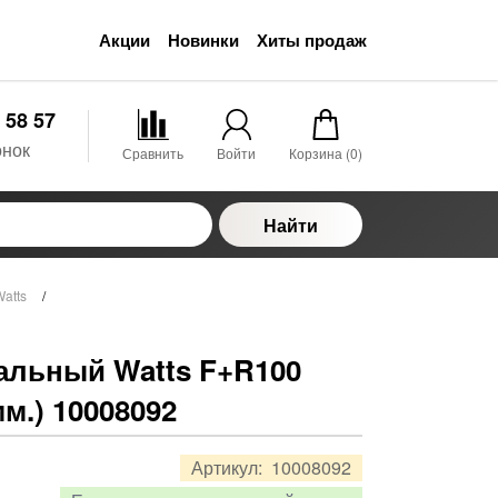
Акции
Новинки
Хиты продаж
 58 57
онок
Сравнить
Войти
Корзина (
0
)
Найти
atts
/
альный Watts F+R100
 мм.) 10008092
Артикул:
10008092