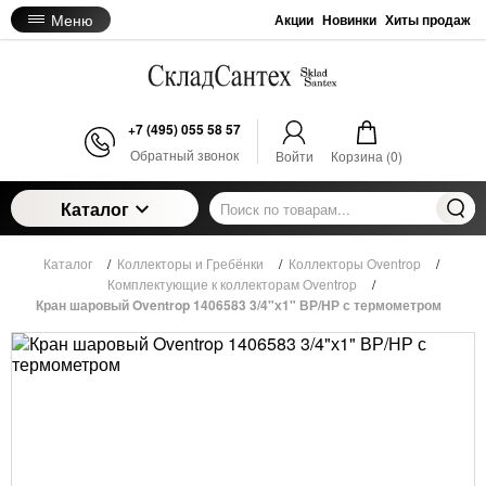
Меню
Акции
Новинки
Хиты продаж
+7 (495) 055 58 57
Обратный звонок
Войти
Корзина (
0
)
Каталог
Каталог
/
Коллекторы и Гребёнки
/
Коллекторы Oventrop
/
Комплектующие к коллекторам Oventrop
/
Кран шаровый Oventrop 1406583 3/4"х1" ВР/НР с термометром