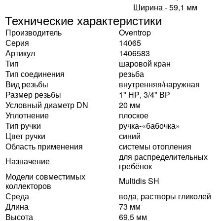
Ширина - 59,1 мм
Технические характеристики
Производитель
Oventrop
Серия
14065
Артикул
1406583
Тип
шаровой кран
Тип соединения
резьба
Вид резьбы
внутренняя/наружная
Размер резьбы
1" НР, 3/4" ВР
Условный диаметр DN
20 мм
Уплотнение
плоское
Тип ручки
ручка-«бабочка»
Цвет ручки
синий
Область применения
системы отопления
для распределительных
Назначение
гребёнок
Модели совместимых
Multidis SH
коллекторов
Среда
вода, растворы гликолей
Длина
73 мм
Высота
69,5 мм