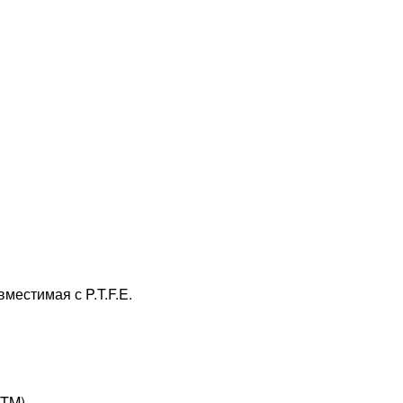
местимая с P.T.F.E.
PTM)