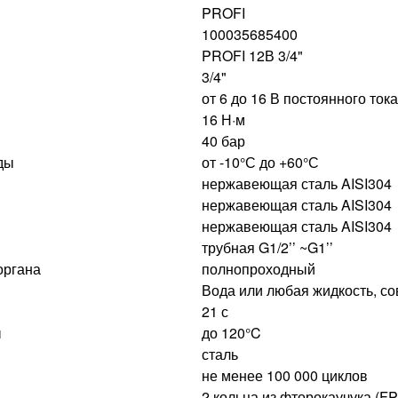
PROFI
100035685400
PROFI 12В 3/4"
3/4"
от 6 до 16 В постоянного тока
16 Н·м
40 бар
ды
от -10°С до +60°С
нержавеющая сталь AISI304
нержавеющая сталь AISI304
нержавеющая сталь AISI304
трубная G1/2’’ ~G1’’
органа
полнопроходный
Вода или любая жидкость, сов
21 с
ы
до 120°C
сталь
не менее 100 000 циклов
2 кольца из фторокаучука (F