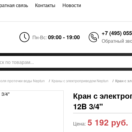
ратная связь
Контакты
Новости
+7 (495) 055
09:00 - 19:00
Пн-Вс:
Обратный зв
оля протечки воды Neptun
/
Краны с электроприводом Neptun
/
Кран с эл
Кран с электро
12B 3/4"
5 192
руб.
Цена: