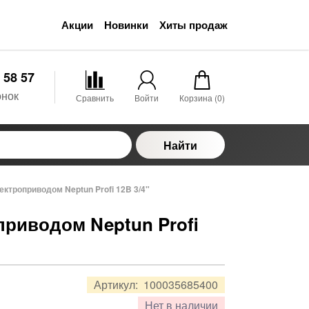
Акции
Новинки
Хиты продаж
 58 57
онок
Сравнить
Войти
Корзина (
0
)
Найти
ектроприводом Neptun Profi 12B 3/4"
приводом Neptun Profi
Артикул:
100035685400
Нет в наличии