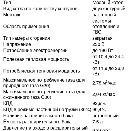
Тип
газовый котёл
Вид котла по количеству контуров
двухконтурный
Монтаж
настенный
системы
Область применения
отопления и
ГВС
Тип камеры сгорания
закрытая
Напряжение
230 В
Потребление электроэнергии
до 190 Вт
от 10,4 до 24,4
Полезная тепловая мощность
кВт
от 11,9 до 26,3
Потребляемая тепловая мощность
кВт
Максимальное потребление газа (для
3
2,78 м
/час
природного газа G20)
Максимальное потребление газа (для
2,04 кг/час
сжиженного газа G30)
КПД
92,9%
КПД в режиме частичной нагрузки (30%)
90,4%
Наличие расширительного бака
встроенный
Ёмкость расширительного бака
7,5 л
Давление на входе в расширительный
0,8 бара