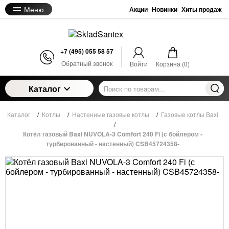
Меню
Акции
Новинки
Хиты продаж
+7 (495) 055 58 57
Обратный звонок
Войти
Корзина (
0
)
Каталог
Каталог
/
Котлы
/
Настенные газовые котлы
/
Газовые котлы Baxi
/
Котёл газовый Baxi NUVOLA-3 Comfort 240 Fi (с бойлером -
турбированный - настенный) CSB45724358-