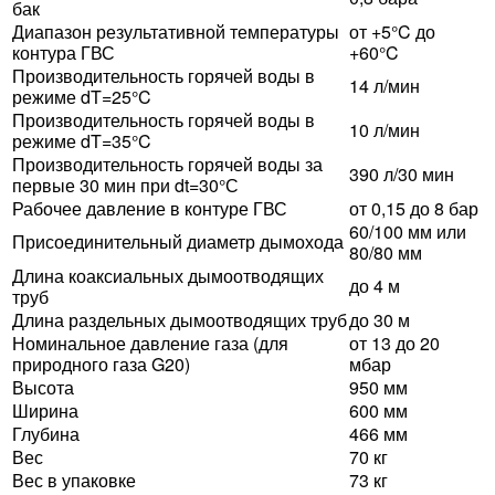
бак
Диапазон результативной температуры
от +5°C до
контура ГВС
+60°C
Производительность горячей воды в
14 л/мин
режиме dT=25°C
Производительность горячей воды в
10 л/мин
режиме dT=35°C
Производительность горячей воды за
390 л/30 мин
первые 30 мин при dt=30°С
Рабочее давление в контуре ГВС
от 0,15 до 8 бар
60/100 мм или
Присоединительный диаметр дымохода
80/80 мм
Длина коаксиальных дымоотводящих
до 4 м
труб
Длина раздельных дымоотводящих труб
до 30 м
Номинальное давление газа (для
от 13 до 20
природного газа G20)
мбар
Высота
950 мм
Ширина
600 мм
Глубина
466 мм
Вес
70 кг
Вес в упаковке
73 кг