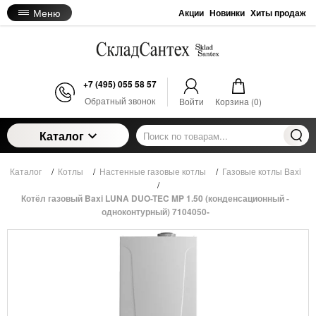
Меню
Акции
Новинки
Хиты продаж
+7 (495) 055 58 57
Обратный звонок
Войти
Корзина (
0
)
Каталог
Каталог
/
Котлы
/
Настенные газовые котлы
/
Газовые котлы Baxi
/
Котёл газовый Baxi LUNA DUO-TEC MP 1.50 (конденсационный -
одноконтурный) 7104050-