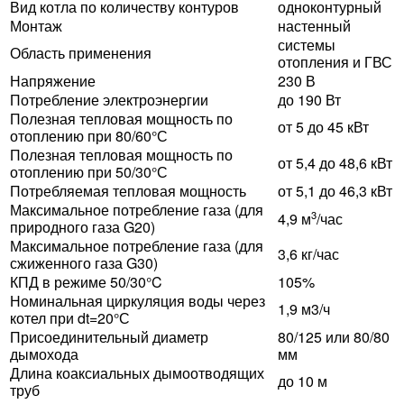
Вид котла по количеству контуров
одноконтурный
Монтаж
настенный
системы
Область применения
отопления и ГВС
Напряжение
230 В
Потребление электроэнергии
до 190 Вт
Полезная тепловая мощность по
от 5 до 45 кВт
отоплению при 80/60°С
Полезная тепловая мощность по
от 5,4 до 48,6 кВт
отоплению при 50/30°С
Потребляемая тепловая мощность
от 5,1 до 46,3 кВт
Максимальное потребление газа (для
3
4,9 м
/час
природного газа G20)
Максимальное потребление газа (для
3,6 кг/час
сжиженного газа G30)
КПД в режиме 50/30°C
105%
Номинальная циркуляция воды через
1,9 м3/ч
котел при dt=20°С
Присоединительный диаметр
80/125 или 80/80
дымохода
мм
Длина коаксиальных дымоотводящих
до 10 м
труб