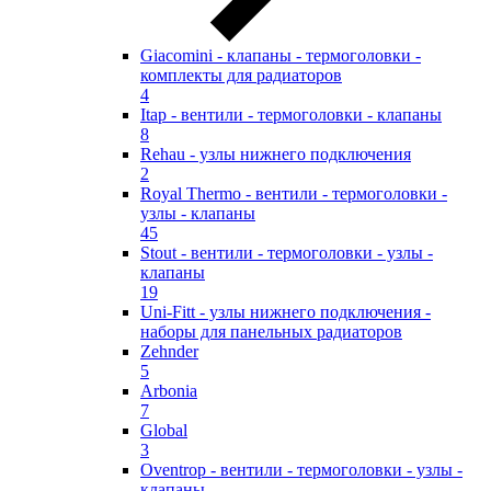
Giacomini - клапаны - термоголовки -
комплекты для радиаторов
4
Itap - вентили - термоголовки - клапаны
8
Rehau - узлы нижнего подключения
2
Royal Thermo - вентили - термоголовки -
узлы - клапаны
45
Stout - вентили - термоголовки - узлы -
клапаны
19
Uni-Fitt - узлы нижнего подключения -
наборы для панельных радиаторов
Zehnder
5
Arbonia
7
Global
3
Oventrop - вентили - термоголовки - узлы -
клапаны