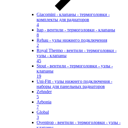
Giacomini - клапаны - термоголовки -
комплекты для радиаторов
4
Itap - вентили - термоголовки - клапаны
8
Rehau - узлы нижнего подключения
2
Royal Thermo - вентили - термоголовки -
узлы - клапаны
45
Stout - вентили - термоголовки - узлы -
клапаны
19
Uni-Fitt - узлы нижнего подключения -
наборы для панельных радиаторов
Zehnder
5
Arbonia
7
Global
3
Oventrop - вентили - термоголовки - узлы -
клапаны