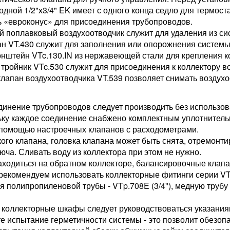
одной 1/2"х3/4" EK имеет с одного конца седло для термост
ь «евроконус» для присоединения трубопроводов.
й поплавковый воздухоотводчик служит для удаления из сис
ан VT.430 служит для заполнения или опорожнения системы
онштейн VTc.130.IN из нержавеющей стали для крепления к
 тройник VTc.530 служит для присоединения к коллектору в
лапан воздухоотводчика VT.539 позволяет снимать воздухоо
единение трубопроводов следует производить без использ
ольку каждое соединение снабжено комплектным уплотните
 помощью настроечных клапанов с расходометрами.
кого клапана, головка клапана может быть снята, отремонт
юча. Сливать воду из коллектора при этом не нужно.
ходиться на обратном коллекторе, балансировочные клап
рекомендуем использовать коллекторные фитинги серии VT
ля полипропиленовой трубы - VTp.708E (3/4"), медную тру
в коллекторные шкафы следует руководствоваться указани
 испытание герметичности системы - это позволит обезопас