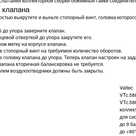
спытания коллекторной сборки обжимные гайки соединителе
 клапана
тью выкрутите и выньте стопорный винт, головка которого
до упора заверните клапан.
цевой отверткой до упора закрутите его.
ом метку на корпусе клапана.
те стопорный винт на требуемое количество оборотов.
головку клапана до упора. Теперь клапан настроен на за
апана вторичная балансировка не требуется.
лем воздухоотводчики должны быть закрыты.
Valtec
VTc.5
VTc.58
коллек
для си
до 9 б
до +90