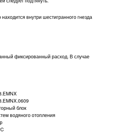
й следует подтянуть.
 находится внутри шестигранного гнезда
данный фиксированный расход. В случае
88.EMNX
8.EMNX.0609
торный блок
стем водяного отопления
ар
°C