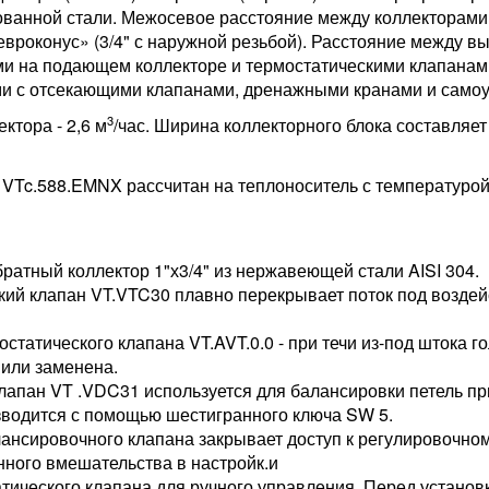
ванной стали. Межосевое расстояние между коллекторами 
вроконус» (3/4" с наружной резьбой). Расстояние между в
и на подающем коллекторе и термостатическими клапанами
ми с отсекающими клапанами, дренажными кранами и само
3
ктора - 2,6 м
/час. Ширина коллекторного блока составляет
 VTc.588.EMNX рассчитан на теплоноситель с температуро
ратный коллектор 1"х3/4" из нержавеющей стали AISI 304.
ский клапан VT.VTC30 плавно перекрывает поток под воздей
мостатического клапана VT.AVT.0.0 - при течи из-под штока 
или заменена.
клапан VT .VDC31 используется для балансировки петель пр
водится с помощью шестигранного ключа SW 5.
лансировочного клапана закрывает доступ к регулировочном
ного вмешательства в настройк.и
атического клапана для ручного управления. Перед установ