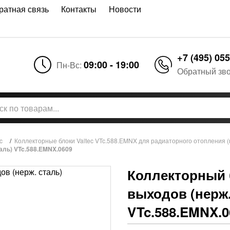
ратная связь
Контакты
Новости
+7 (495) 055
09:00 - 19:00
Пн-Вс:
Обратный зв
c
/
Коллекторные блоки Valtec VTc.588.EMNX для радиаторного отопления (
таль) VTc.588.EMNX.0609
Коллекторный б
выходов (нерж.
VTc.588.EMNX.0