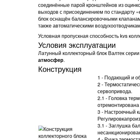
соединённые парой кронштейнов из оцинко
выходов с присоединением по стандарту «е
блок оснащён балансировочными клапанам
также автоматическими воздухоотводчика
Условная пропускная способность kvs колле
Условия эксплуатации
Латунный коллекторный блок Валтек серии
атмосфер
.
Конструкция
1 - Подающий и об
2 - Термостатиче
сервопривода.
2.1 - Головка тер
отремонтирована 
3 - Настроечный 
Регулировкапроиз
3.1 - Заглушка ба
несанкционирован
4 - Ручка термост