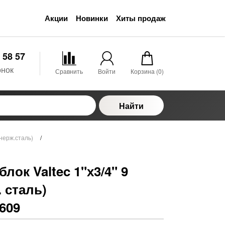
Акции
Новинки
Хиты продаж
 58 57
онок
Сравнить
Войти
Корзина (
0
)
Найти
нерж.сталь)
/
лок Valtec 1"х3/4" 9
 сталь)
609