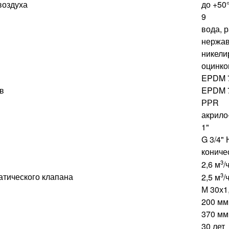
воздуха
до +50
9
вода, 
нержав
никели
оцинко
EPDM 
в
EPDM 
РРR
акрило
1"
G 3/4"
кониче
3
2,6 м
/
атического клапана
3
2,5 м
/
М 30х1
200 мм
370 мм
30 лет