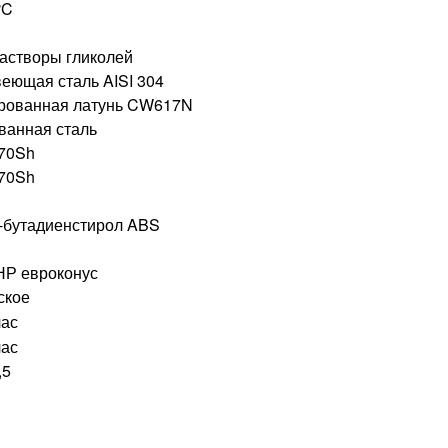
°C
растворы гликолей
еющая сталь AISI 304
рованная латунь CW617N
ванная сталь
70Sh
70Sh
-бутадиенстирол ABS
 НР евроконус
ское
час
час
,5