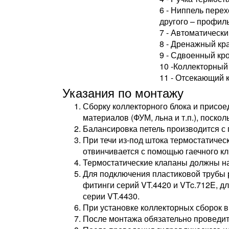
6 - Ниппель перех
другого – профил
7 - Автоматически
8 - Дренажный кр
9 - Сдвоенный кр
10 -Коллекторный
11 - Отсекающий к
Указания по монтажу
Сборку коллекторного блока и присо
материалов (ФУМ, льна и т.п.), поск
Балансировка петель производится с
При течи из-под штока термостатичес
отвинчивается с помощью гаечного кл
Термостатические клапаны должны на
Для подключения пластиковой трубы 
фитинги серий VT.4420 и VTc.712E, д
серии VT.4430.
При установке коллекторных сборок 
После монтажа обязательно проведите