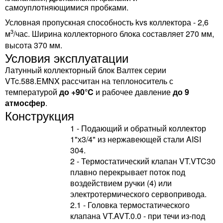
самоуплотняющимися пробками.
Условная пропускная способность kvs коллектора - 2,6
3
м
/час. Ширина коллекторного блока составляет 270 мм,
высота 370 мм.
Условия эксплуатации
Латунный коллекторный блок Валтек серии
VTc.588.EMNX рассчитан на теплоноситель с
температурой
до +90°C
и рабочее давление
до 9
атмосфер
.
Конструкция
1 - Подающий и обратный коллектор
1"х3/4" из нержавеющей стали AISI
304.
2 - Термостатический клапан VT.VTC30
плавно перекрывает поток под
воздействием ручки (4) или
электротермического сервопривода.
2.1 - Головка термостатического
клапана VT.AVT.0.0 - при течи из-под