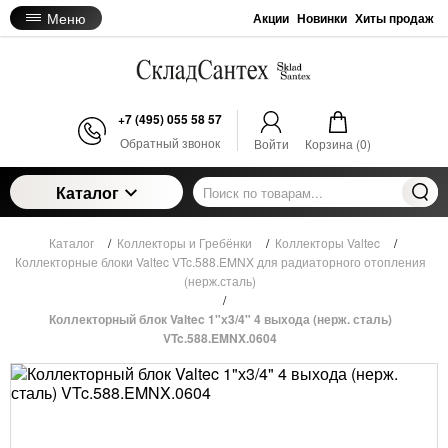
Меню
Акции
Новинки
Хиты продаж
+7 (495) 055 58 57
Обратный звонок
Войти
Корзина (
0
)
Каталог
Каталог
/
Коллекторы и Гребёнки
/
Коллекторы Valtec
/
Коллекторные блоки Valtec VTc.588.EMNX для радиаторного отопления
(нерж.сталь)
/
Коллекторный блок Valtec 1"х3/4" 4 выхода (нерж. сталь)
VTc.588.EMNX.0604