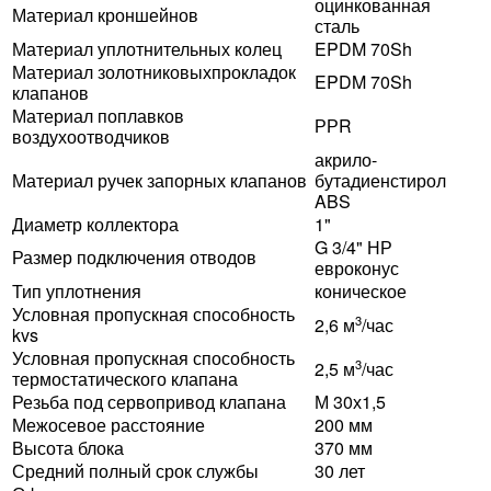
оцинкованная
Материал кроншейнов
сталь
Материал уплотнительных колец
EPDM 70Sh
Материал золотниковыхпрокладок
EPDM 70Sh
клапанов
Материал поплавков
РРR
воздухоотводчиков
акрило-
Материал ручек запорных клапанов
бутадиенстирол
ABS
Диаметр коллектора
1"
G 3/4" НР
Размер подключения отводов
евроконус
Тип уплотнения
коническое
Условная пропускная способность
3
2,6 м
/час
kvs
Условная пропускная способность
3
2,5 м
/час
термостатического клапана
Резьба под сервопривод клапана
М 30х1,5
Межосевое расстояние
200 мм
Высота блока
370 мм
Средний полный срок службы
30 лет