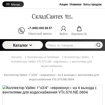
Меню
Акции
Новинки
Хиты продаж
+7 (495) 055 58 57
Обратный звонок
Войти
Корзина (
0
)
Каталог
Каталог
/
Коллекторы и Гребёнки
/
Коллекторы Valtec
/
Коллекторы Valtec VTc.570.NE «евроконус» с вентилями для
водоснабжения
/
Коллектор Valtec 1"x3/4" «евроконус» на 4 выхода с вентилями для
водоснабжения VTc.570.NE.0604