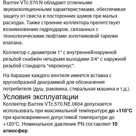
Валтек VTc.570.N обладают отличными
звукоизоляционными характеристиками, обеспечивая
защиту от свиста и посторонних шумов при малых
расходах. Также строение коллектора препятствует
возникновению гидроударов, связанных с
технологическими люфтами золотниковой тарелки
клапана.
Коллектор с диаметром 1" с внутренней/наружной
резьбой снабжён четырьмя выходами 3/4" с наружной
резьбой стандарта "евроконус".
На барашке каждого вентиля имеется вставка с
кругообразной диаграммой для обозначения
потребителя (душ, раковина, стиральная машина и т.д.).
Условия эксплуатации
Коллектор Валтек VTc.570.NE.0604 допускается
использовать при максимальной температуре
до +110°C
при кратковременно допустимой температуре до
+120°C. Номинальное давление PN составляет
10
атмосфер
.