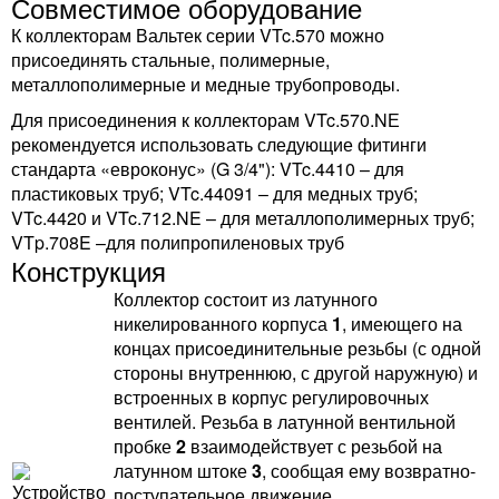
Совместимое оборудование
К коллекторам Вальтек серии VTc.570 можно
присоединять стальные, полимерные,
металлополимерные и медные трубопроводы.
Для присоединения к коллекторам VTc.570.NЕ
рекомендуется использовать следующие фитинги
стандарта «евроконус» (G 3/4"): VTc.4410 – для
пластиковых труб; VTc.44091 – для медных труб;
VTc.4420 и VTc.712.NE – для металлополимерных труб;
VTp.708E –для полипропиленовых труб
Конструкция
Коллектор состоит из латунного
никелированного корпуса
1
, имеющего на
концах присоединительные резьбы (с одной
стороны внутреннюю, с другой наружную) и
встроенных в корпус регулировочных
вентилей. Резьба в латунной вентильной
пробке
2
взаимодействует с резьбой на
латунном штоке
3
, сообщая ему возвратно-
поступательное движение.