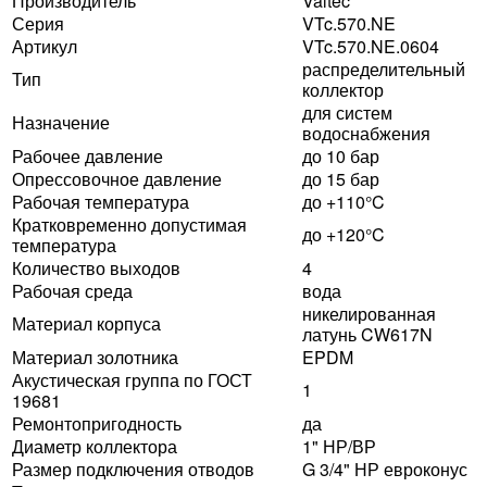
Производитель
Valtec
Серия
VTc.570.NE
Артикул
VTc.570.NE.0604
распределительный
Тип
коллектор
для систем
Назначение
водоснабжения
Рабочее давление
до 10 бар
Опрессовочное давление
до 15 бар
Рабочая температура
до +110°C
Кратковременно допустимая
до +120°C
температура
Количество выходов
4
Рабочая среда
вода
никелированная
Материал корпуса
латунь CW617N
Материал золотника
EPDM
Акустическая группа по ГОСТ
1
19681
Ремонтопригодность
да
Диаметр коллектора
1" НР/ВР
Размер подключения отводов
G 3/4" НР евроконус