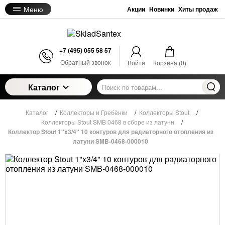
Меню
Акции
Новинки
Хиты продаж
+7 (495) 055 58 57
Обратный звонок
Войти
Корзина (
0
)
Каталог
Каталог
/
Коллекторы и Гребёнки
/
Коллекторы Stout
/
Коллекторы Stout SMB 0468 в сборе из латуни
/
Коллектор Stout 1"x3/4" 10 контуров для радиаторного отопления из
латуни SMB-0468-000010