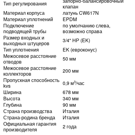
запорно-балансировочный
Тип регулирования
клапан
Материал корпуса
латунь CW617N
Материал уплотнений
EPDM
Подключение
по умолчанию слева,
подводящей трубы
возможно справа
Размер входных и
3/4" НР (EK)
выходных штуцеров
Тип уплотнения
EK (евроконус)
Межосевое расстояние
50 мм
отводов
Межосевое расстояние
200 мм
коллекторов
Пропускная способность
3
0,9 м
/час
kvs
Ширина
678 мм
Высота
340 мм
Глубина
90 мм
Страна производства
Италия
Страна-родина бренда
Италия
Официальная гарантия
2 года
производителя