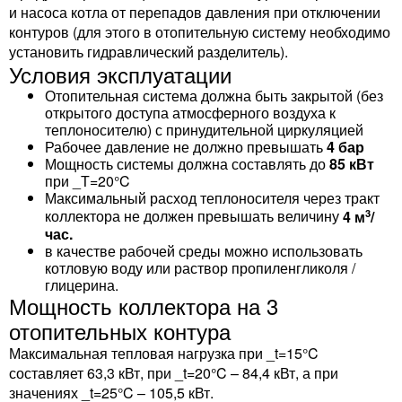
и насоса котла от перепадов давления при отключении
контуров (для этого в отопительную систему необходимо
установить гидравлический разделитель).
Условия эксплуатации
Отопительная система должна быть закрытой (без
открытого доступа атмосферного воздуха к
теплоносителю) с принудительной циркуляцией
Рабочее давление не должно превышать
4 бар
Мощность системы должна составлять до
85 кВт
при _Т=20°C
Максимальный расход теплоносителя через тракт
3
коллектора не должен превышать величину
4 м
/
час.
в качестве рабочей среды можно использовать
котловую воду или раствор пропиленгликоля /
глицерина.
Мощность коллектора на 3
отопительных контура
Максимальная тепловая нагрузка при _t=15°C
составляет 63,3 кВт, при _t=20°C – 84,4 кВт, а при
значениях _t=25°C – 105,5 кВт.