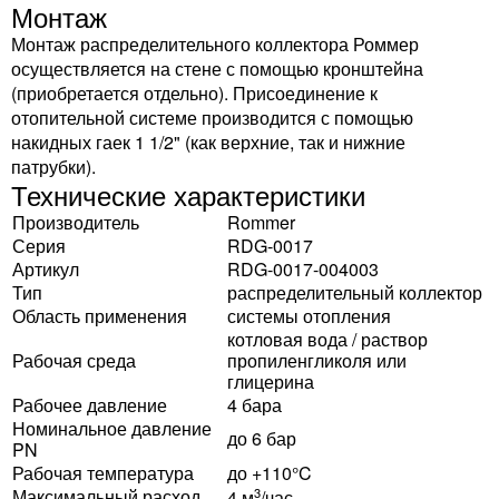
Монтаж
Монтаж распределительного коллектора Роммер
осуществляется на стене с помощью кронштейна
(приобретается отдельно). Присоединение к
отопительной системе производится с помощью
накидных гаек 1 1/2" (как верхние, так и нижние
патрубки).
Технические характеристики
Производитель
Rommer
Серия
RDG-0017
Артикул
RDG-0017-004003
Тип
распределительный коллектор
Область применения
системы отопления
котловая вода / раствор
Рабочая среда
пропиленгликоля или
глицерина
Рабочее давление
4 бара
Номинальное давление
до 6 бар
PN
Рабочая температура
до +110°C
Максимальный расход
3
4 м
/час