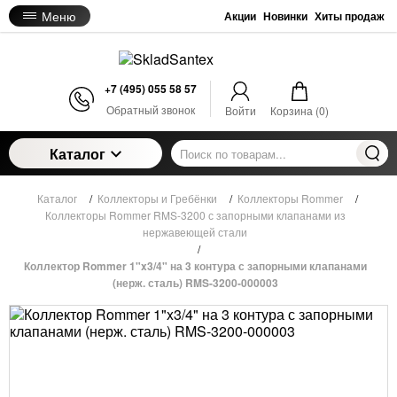
Меню
Акции
Новинки
Хиты продаж
+7 (495) 055 58 57
Обратный звонок
Войти
Корзина (
0
)
Каталог
Каталог
/
Коллекторы и Гребёнки
/
Коллекторы Rommer
/
Коллекторы Rommer RMS-3200 с запорными клапанами из
нержавеющей стали
/
Коллектор Rommer 1"x3/4" на 3 контура с запорными клапанами
(нерж. сталь) RMS-3200-000003