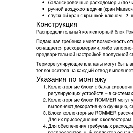
балансировочные расходомеры (по ч
ручной воздухоотводчик (кран Маевског
спускной кран с крышкой-ключом - 2 ш
Конструкция
Распределительный коллекторный блок Ромм
Подающая гребенка имеет возможность откл
оснащается расходомерами, либо запорно
предварительной настройкой пропускной с
Терморегулирующие клапаны могут быть а
теплоносителя на каждый отвод выполняет
Указания по монтажу
Коллекторные блоки с балансировочн
регулирующих устройств – в система
Коллекторные блоки ROMMER могут ус
выполняют декоративную функцию, ск
Блоки коллекторные ROMMER рассчит
Для их присоединения к коллекторам
Для обеспечения требуемых расходо
распределительный коллектор оснащ