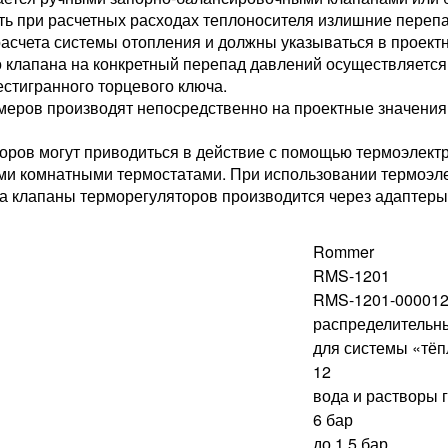
ть при расчетных расходах теплоносителя излишние перепа
расчета системы отопления и должны указываться в проект
 клапана на конкретный перепад давлений осуществляется 
тигранного торцевого ключа.
еров производят непосредственно на проектные значения
ров могут приводиться в действие с помощью термоэлектр
ими комнатными термостатами. При использовании термоэл
а клапаны терморегуляторов производится через адаптеры
Rommer
RMS-1201
RMS-1201-00001
распределительн
для системы «тё
12
вода и растворы 
6 бар
до 1,5 бар