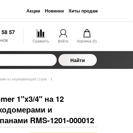
Акции
Новинки
Хиты продаж
 58 57
онок
Сравнить
Войти
Корзина (
0
)
Найти
ами из нержавеющей стали
/
er 1"x3/4" на 12
сходомерами и
панами RMS-1201-000012