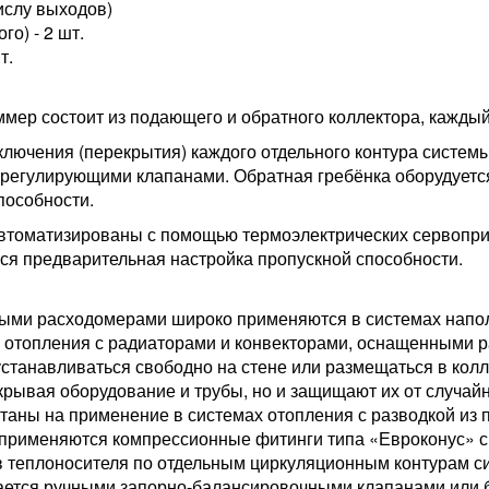
ислу выходов)
о) - 2 шт.
т.
ер состоит из подающего и обратного коллектора, каждый 
ючения (перекрытия) каждого отдельного контура системы 
-регулирующими клапанами. Обратная гребёнка оборудует
пособности.
втоматизированы с помощью термоэлектрических сервопри
ся предварительная настройка пропускной способности.
ыми расходомерами широко применяются в системах наполь
х отопления с радиаторами и конвекторами, оснащенными 
танавливаться свободно на стене или размещаться в колл
рывая оборудование и трубы, но и защищают их от случай
аны на применение в системах отопления с разводкой из 
 применяются компрессионные фитинги типа «Евроконус» с 
в теплоносителя по отдельным циркуляционным контурам 
ается ручными запорно-балансировочными клапанами или