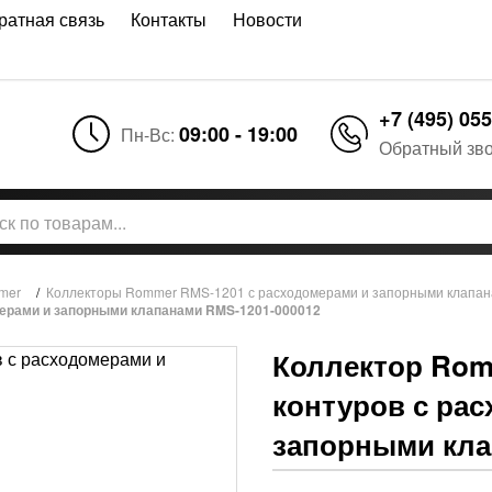
ратная связь
Контакты
Новости
+7 (495) 055
09:00 - 19:00
Пн-Вс:
Обратный зв
mer
/
Коллекторы Rommer RMS-1201 с расходомерами и запорными клапан
мерами и запорными клапанами RMS-1201-000012
Коллектор Romm
контуров с ра
запорными кла