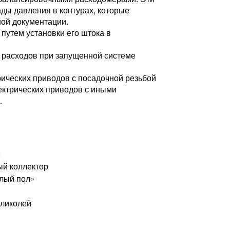
ды давления в контурах, которые
ной документации.
путем установки его штока в
 расходов при запущенной системе
ических приводов с посадочной резьбой
ектрических приводов с иными
.
2
ый коллектор
плый пол»
гликолей