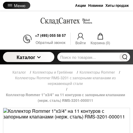
Меню
Акции
Новинки
Хиты продаж
+7 (495) 055 58 57
Обратный звонок
Войти
Корзина (
0
)
Каталог
Каталог
/
Коллекторы и Гребёнки
/
Коллекторы Rommer
/
Коллекторы Rommer RMS-3201 с запорными клапанами из
нержавеющей стали
/
Коллектор Rommer 1"x3/4" на 11 контуров с запорными клапанами
(нерж. сталь) RMS-3201-000011