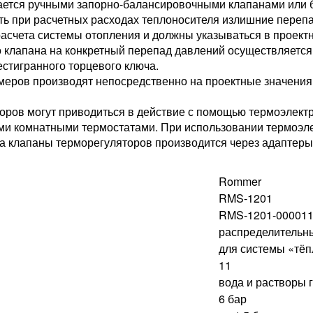
ается ручными запорно-балансировочными клапанами или
ть при расчетных расходах теплоносителя излишние перепа
расчета системы отопления и должны указываться в проект
 клапана на конкретный перепад давлений осуществляется 
тигранного торцевого ключа.
еров производят непосредственно на проектные значения
ров могут приводиться в действие с помощью термоэлектр
ими комнатными термостатами. При использовании термоэл
а клапаны терморегуляторов производится через адаптеры
Rommer
RMS-1201
RMS-1201-00001
распределительн
для системы «тё
11
вода и растворы 
6 бар