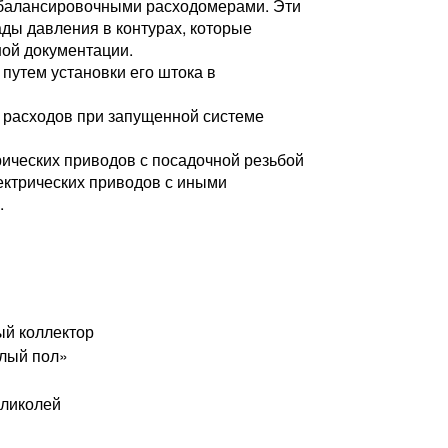
 балансировочными расходомерами. Эти
ды давления в контурах, которые
ной документации.
путем установки его штока в
 расходов при запущенной системе
ических приводов с посадочной резьбой
ектрических приводов с иными
.
1
ый коллектор
плый пол»
гликолей