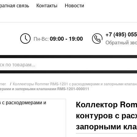
ратная связь
Контакты
Новости
+7 (495) 055
09:00 - 19:00
Пн-Вс:
Обратный зв
mer
/
Коллекторы Rommer RMS-1201 с расходомерами и запорными клапан
мерами и запорными клапанами RMS-1201-000011
Коллектор Romm
контуров с ра
запорными кла