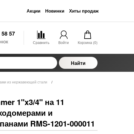
Акции
Новинки
Хиты продаж
 58 57
онок
Сравнить
Войти
Корзина (
0
)
Найти
ами из нержавеющей стали
/
er 1"x3/4" на 11
сходомерами и
панами RMS-1201-000011