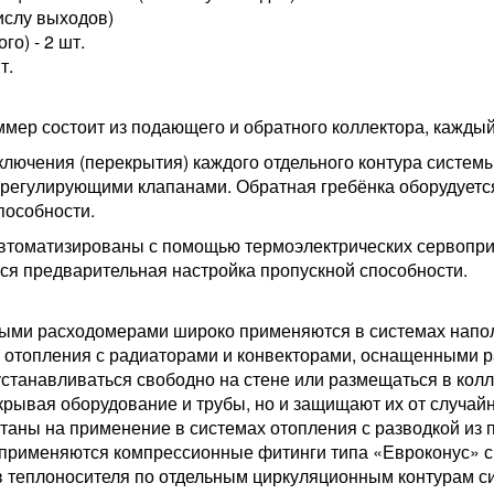
ислу выходов)
о) - 2 шт.
т.
ер состоит из подающего и обратного коллектора, каждый 
ючения (перекрытия) каждого отдельного контура системы 
-регулирующими клапанами. Обратная гребёнка оборудует
пособности.
втоматизированы с помощью термоэлектрических сервопри
ся предварительная настройка пропускной способности.
ыми расходомерами широко применяются в системах наполь
х отопления с радиаторами и конвекторами, оснащенными 
танавливаться свободно на стене или размещаться в колл
рывая оборудование и трубы, но и защищают их от случай
аны на применение в системах отопления с разводкой из 
 применяются компрессионные фитинги типа «Евроконус» с 
в теплоносителя по отдельным циркуляционным контурам 