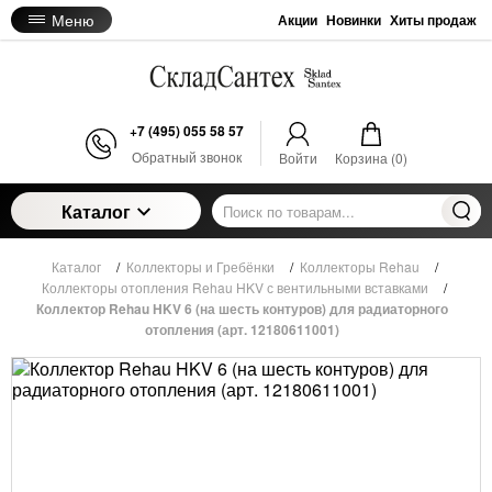
Меню
Акции
Новинки
Хиты продаж
+7 (495) 055 58 57
Обратный звонок
Войти
Корзина (
0
)
Каталог
Каталог
/
Коллекторы и Гребёнки
/
Коллекторы Rehau
/
Коллекторы отопления Rehau HKV с вентильными вставками
/
Коллектор Rehau HKV 6 (на шесть контуров) для радиаторного
отопления (арт. 12180611001)