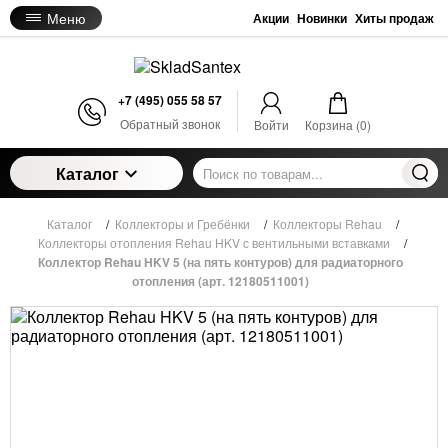
Меню
Акции
Новинки
Хиты продаж
+7 (495) 055 58 57
Обратный звонок
Войти
Корзина (
0
)
Каталог
Каталог
/
Коллекторы и Гребёнки
/
Коллекторы Rehau
/
Коллекторы отопления Rehau HKV с вентильными вставками
/
Коллектор Rehau HKV 5 (на пять контуров) для радиаторного
отопления (арт. 12180511001)