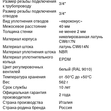
Размер резьбы подключения
3/4"
к трубопроводу
Размер резьбы подключения
3/4"
отводов
Вид уплотнения отводов
«евроконус»
Межосевое расстояние
40 мм
Толщина стенки
не менее 2 мм
никелированная латунь
Материал корпуса
CW617N
Материал штока
латунь CW614N
Материал уплотнения штока
NBR
Материал уплотнительного
EPDM
кольца
Цвет регулировочных
белый (RAL 9010)
вентилей
Температура хранения
от -50°C до +50°C
Вес
562 г
Срок службы
10 лет
Официальная гарантия
2 года
производителя
Страна производства
Италия
Страна-родина бренда
Россия