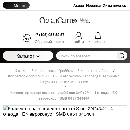
Меню
Акции
Новинки
Хиты продаж
+7 (495) 055 58 57
Обратный звонок
Войти
Корзина (
0
)
Каталог
Каталог
/
Коллекторы и Гребёнки
/
Коллекторы Stout
/
Коллекторы Stout SMB 6851 «EK евроконуc» распределительные с
регулировочными клапанами
/
Коллектор распределительный Stout 3/4"x3/4" - 4 отвода «EK
евроконус» SMB 6851 343404