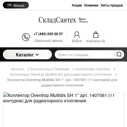
Меню
Акции
Новинки
Хиты продаж
+7 (495) 055 58 57
Обратный звонок
Войти
Корзина (
0
)
Каталог
Каталог
/
Коллекторы и Гребёнки
/
Коллекторы Oventrop
/
Коллекторы Oventrop Multidis SH для радиаторного отопления
/
Коллектор Oventrop Multidis SH 1" арт. 1407061 (11 контуров) для
радиаторного отопления