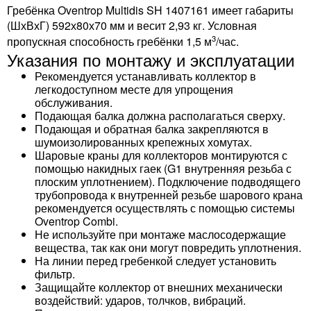
Гребёнка Oventrop Multidis SH 1407161 имеет габариты
(ШхВхГ) 592х80х70 мм и весит 2,93 кг. Условная
3
пропускная способность гребёнки 1,5 м
/час.
Указания по монтажу и эксплуатации
Рекомендуется устанавливать коллектор в
легкодоступном месте для упрощения
обслуживания.
Подающая балка должна располагаться сверху.
Подающая и обратная балка закрепляются в
шумоизолированных крепежных хомутах.
Шаровые краны для коллекторов монтируются с
помощью накидных гаек (G1 внутренняя резьба с
плоским уплотнением). Подключение подводящего
трубопровода к внутренней резьбе шарового крана
рекомендуется осуществлять с помощью системы
Oventrop Combi.
Не используйте при монтаже маслосодержащие
вещества, так как они могут повредить уплотнения.
На линии перед гребенкой следует установить
фильтр.
Защищайте коллектор от внешних механически
воздействий: ударов, толчков, вибраций.