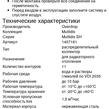
После монтажа проверьте все соединения на
герметичность.
Перед вводом в эксплуатацию заполните систему и
спустите воздух.
Технические характеристики
Производитель
Oventrop
Коллекция
Multidis
Серия
Multidis SH
Артикул
1407161
распределительный
Тип
коллектор
для радиаторного
Назначение
отопления
Количество контуров
11
вода и растворы
Рабочая среда
гликолей по VDI 2035
Рабочее давление
до 10 бар
Рабочая температура
от -10°C до +100°C
Температура хранения
от -20°C до +60°C
Условная пропускная
3
1,5 м
/час
способность kvs
Материал корпуса
нержавеющая сталь