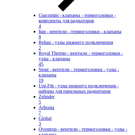
Giacomini - клапаны - термоголовки -
комплекты для радиаторов
4
Itap - вентили - термоголовки - клапаны
8
Rehau - узлы нижнего подключения
2
Royal Thermo - вентили - термоголовки -
узлы - клапаны
45
Stout - вентили - термоголовки - узлы -
клапаны
19
Uni-Fitt - узлы нижнего подключения -
наборы для панельных радиаторов
Zehnder
5
Arbonia
7
Global
3
Oventrop - вентили - термоголовки - узлы -
клапаны