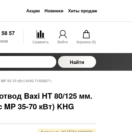
Акции
Новинки
Хиты продаж
 58 57
онок
Сравнить
Войти
Корзина (
0
)
Найти
c MP 35-70 кВт) KHG 71408871-
твод Baxi HT 80/125 мм.
c MP 35-70 кВт) KHG