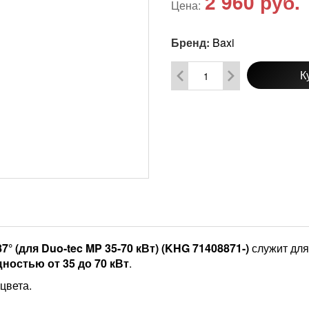
2 960
руб.
Цена:
Бренд:
Baxi
К
° (для Duo-tec MP 35-70 кВт) (KHG 71408871-)
служит для
ностью от 35 до 70 кВт
.
цвета.