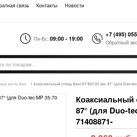
ратная связь
Контакты
Новости
+7 (495) 055
09:00 - 19:00
Пн-Вс:
Обратный зв
вые котлы Baxi
/
Коаксиальный отвод Baxi HT 80/125 мм. 87° (для Duo-te
Коаксиальный о
87° (для Duo-te
71408871-