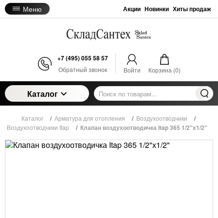
Меню
Акции
Новинки
Хиты продаж
+7 (495) 055 58 57
Обратный звонок
Войти
Корзина (
0
)
Каталог
Каталог
/
Арматура для отопления
/
Воздухоотводчики
/
Воздухоотводчики Itap
/
Клапан воздухоотводичка Itap 365 1/2"х1/2"