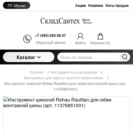
Меню
Акции
Новинки
Хиты продаж
+7 (495) 055 58 57
Обратный звонок
Войти
Корзина (
0
)
Каталог
Каталог
/
Инструменты и расходники
/
Инструмент для труб из сшитого полиэтилена
/
Инструмент шиногиб Rehau Rautitan для гибки монтажной шины (арт.
11376851001)