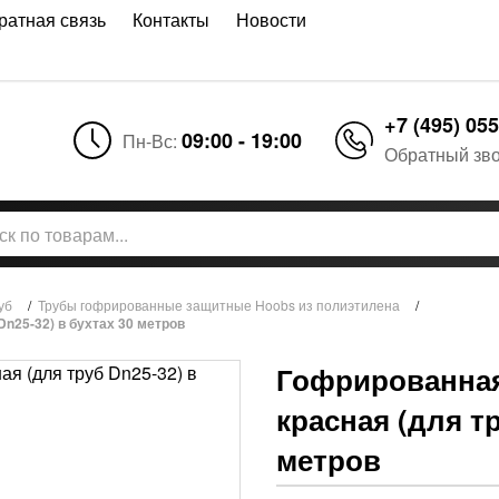
ратная связь
Контакты
Новости
+7 (495) 055
09:00 - 19:00
Пн-Вс:
Обратный зв
уб
/
Трубы гофрированные защитные Hoobs из полиэтилена
/
n25-32) в бухтах 30 метров
Гофрированная
красная (для тр
метров