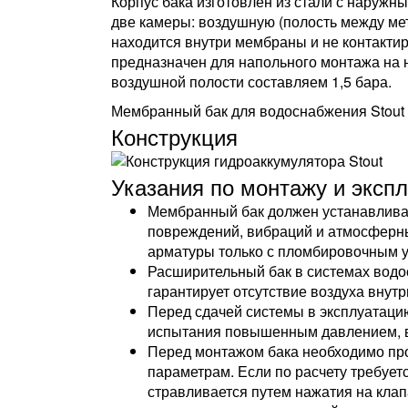
Корпус бака изготовлен из стали с наруж
две камеры: воздушную (полость между ме
находится внутри мембраны и не контактир
предназначен для напольного монтажа на 
воздушной полости составляем 1,5 бара.
Мембранный бак для водоснабжения Stout S
Конструкция
Указания по монтажу и эксп
Мембранный бак должен устанавливат
повреждений, вибраций и атмосферны
арматуры только с пломбировочным 
Расширительный бак в системах водос
гарантирует отсутствие воздуха внут
Перед сдачей системы в эксплуатаци
испытания повышенным давлением, в 
Перед монтажом бака необходимо про
параметрам. Если по расчету требует
стравливается путем нажатия на клап