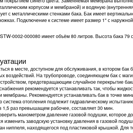
ным покрытием синего цвета. Заменяемая мембрана выполн
таллическим корпусом и мембраной) и водяную (внутрення
ует с металлическими стенками бака. Бак имеет вертикаль
ножках. Подключение к системе имеет размер 1" с наружно
TW-0002-000080 имеет объём 80 литров. Высота бака 79 см,
луатации
ься в месте, доступном для обслуживания, в котором бак 
х воздействий. На трубопроводе, соединяющем бак с магис
устройством, предотвращающим случайное перекрытие бак
набжения рекомендуется устанавливать так, чтобы жидкость
ри мембраны. Рекомендуется устанавливать бак в точке мин
ю система отопления подлежит гидравлическому испытанию
1,5 раз превышащем рабочее, составляет 30 мин.
верить манометром давление газовой подушки, которое до
ся изменить заводскую установку давления в газовой подушк
ан ниппеля, находящегося под пластиковой крышкой. Для то