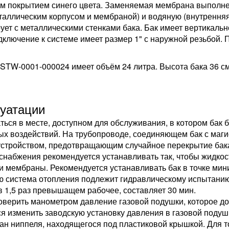
ным покрытием синего цвета. Заменяемая мембрана выполн
таллическим корпусом и мембраной) и водяную (внутрення
ует с металлическими стенками бака. Бак имеет вертикаль
дключение к системе имеет размер 1" с наружной резьбой.
TW-0001-000024 имеет объём 24 литра. Высота бака 36 см, д
луатации
ься в месте, доступном для обслуживания, в котором бак 
х воздействий. На трубопроводе, соединяющем бак с магис
устройством, предотвращающим случайное перекрытие бак
набжения рекомендуется устанавливать так, чтобы жидкость
ри мембраны. Рекомендуется устанавливать бак в точке мин
ю система отопления подлежит гидравлическому испытанию
1,5 раз превышащем рабочее, составляет 30 мин.
верить манометром давление газовой подушки, которое до
ся изменить заводскую установку давления в газовой подушк
ан ниппеля, находящегося под пластиковой крышкой. Для то