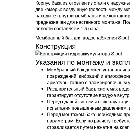
Корпус бака изготовлен из стали с наруж
две камеры: воздушную (полость между ме
находится внутри мембраны и не контактир
предназначен для настенного монтажа. По
полости составляем 1,5 бара.
Мембранный бак для водоснабжения Stout S
Конструкция
Указания по монтажу и эксп
Мембранный бак должен устанавливат
повреждений, вибраций и атмосферны
арматуры только с пломбировочным 
Расширительный бак в системах водос
гарантирует отсутствие воздуха внут
Перед сдачей системы в эксплуатаци
испытания повышенным давлением, в 
Перед монтажом бака необходимо про
параметрам. Если по расчету требует
стравливается путем нажатия на клап