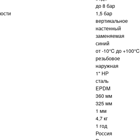
до 8 бар
лости
1,5 бар
вертикальное
настенный
заменяемая
синий
от -10°C до +100°C
резьбовое
наружная
1" НР
сталь
EPDM
360 мм
325 мм
1 мм
4,7 кг
1 год
Россия