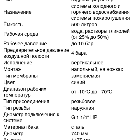
системы холодного и
Назначение
горячего водоснабжения
системы пожаротушения
Ёмкость
500 литров
вода, растворы гликолей
Рабочая среда
(от 25% до 50%)
Рабочее давление
до 10 бар
Предварительное давление
4 бара
воздушной полости
Исполнение
вертикальное
Монтаж
напольный, на ножках
Тип мембраны
заменяемая
Цвет
синий
Диапазон рабочих
от -10°C до +70°C
температур
Тип присоединения
резьбовое
Тип резьбы
наружная
Диаметр подключения к
G 1 1/4" НР
системе
Материал бака
сталь
Диаметр
740 мм
Высота
1475 мм