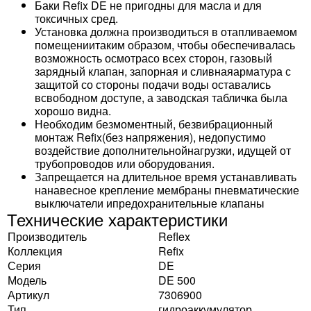
Баки Refix DE не пригодны для масла и для
токсичных сред.
Установка должна производиться в отапливаемом
помещениитаким образом, чтобы обеспечивалась
возможность осмотрасо всех сторон, газовый
зарядный клапан, запорная и сливнаяарматура с
защитой со стороны подачи воды оставались
всвободном доступе, а заводская табличка была
хорошо видна.
Необходим безмоментный, безвибрационный
монтаж Refix(без напряжения), недопустимо
воздействие дополнительнойнагрузки, идущей от
трубопроводов или оборудования.
Запрещается на длительное время устанавливать
нанавесное крепление мембраны пневматические
выключатели ипредохранительные клапаны
Технические характеристики
Производитель
Reflex
Коллекция
Refix
Серия
DE
Модель
DE 500
Артикул
7306900
Тип
гидроаккумулятор