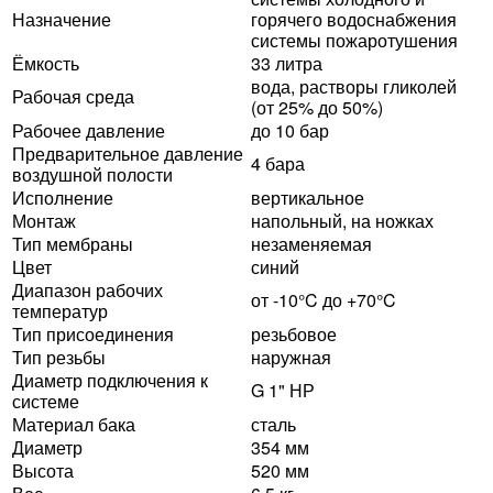
Назначение
горячего водоснабжения
системы пожаротушения
Ёмкость
33 литра
вода, растворы гликолей
Рабочая среда
(от 25% до 50%)
Рабочее давление
до 10 бар
Предварительное давление
4 бара
воздушной полости
Исполнение
вертикальное
Монтаж
напольный, на ножках
Тип мембраны
незаменяемая
Цвет
синий
Диапазон рабочих
от -10°C до +70°C
температур
Тип присоединения
резьбовое
Тип резьбы
наружная
Диаметр подключения к
G 1" НР
системе
Материал бака
сталь
Диаметр
354 мм
Высота
520 мм