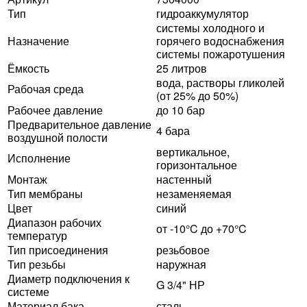
Тип
гидроаккумулятор
системы холодного и
Назначение
горячего водоснабжения
системы пожаротушения
Ёмкость
25 литров
вода, растворы гликолей
Рабочая среда
(от 25% до 50%)
Рабочее давление
до 10 бар
Предварительное давление
4 бара
воздушной полости
вертикальное,
Исполнение
горизонтальное
Монтаж
настенный
Тип мембраны
незаменяемая
Цвет
синий
Диапазон рабочих
от -10°C до +70°C
температур
Тип присоединения
резьбовое
Тип резьбы
наружная
Диаметр подключения к
G 3/4" НР
системе
Материал бака
сталь