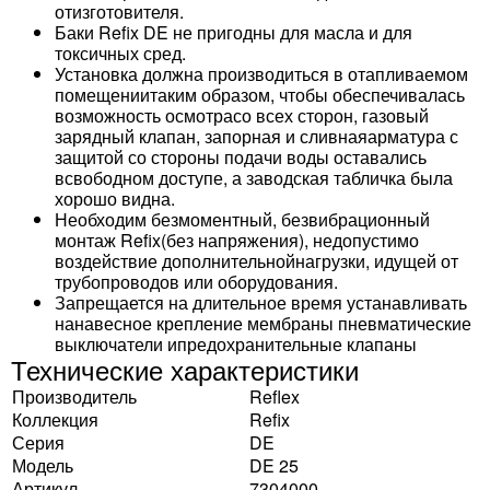
отизготовителя.
Баки Refix DE не пригодны для масла и для
токсичных сред.
Установка должна производиться в отапливаемом
помещениитаким образом, чтобы обеспечивалась
возможность осмотрасо всех сторон, газовый
зарядный клапан, запорная и сливнаяарматура с
защитой со стороны подачи воды оставались
всвободном доступе, а заводская табличка была
хорошо видна.
Необходим безмоментный, безвибрационный
монтаж Refix(без напряжения), недопустимо
воздействие дополнительнойнагрузки, идущей от
трубопроводов или оборудования.
Запрещается на длительное время устанавливать
нанавесное крепление мембраны пневматические
выключатели ипредохранительные клапаны
Технические характеристики
Производитель
Reflex
Коллекция
Refix
Серия
DE
Модель
DE 25
Артикул
7304000