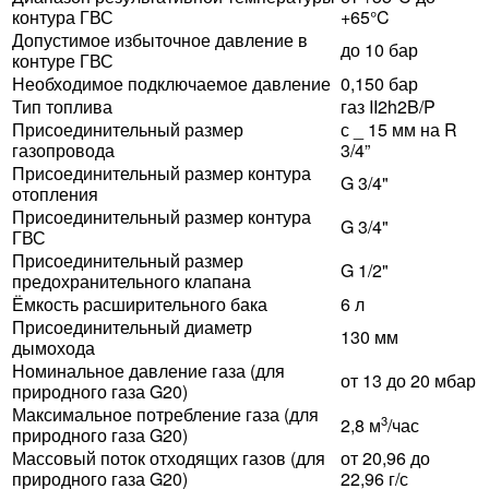
контура ГВС
+65°C
Допустимое избыточное давление в
до 10 бар
контуре ГВС
Необходимое подключаемое давление
0,150 бар
Тип топлива
газ II2h2B/P
Присоединительный размер
с _ 15 мм на R
газопровода
3/4”
Присоединительный размер контура
G 3/4"
отопления
Присоединительный размер контура
G 3/4"
ГВС
Присоединительный размер
G 1/2"
предохранительного клапана
Ёмкость расширительного бака
6 л
Присоединительный диаметр
130 мм
дымохода
Номинальное давление газа (для
от 13 до 20 мбар
природного газа G20)
Максимальное потребление газа (для
3
2,8 м
/час
природного газа G20)
Массовый поток отходящих газов (для
от 20,96 до
природного газа G20)
22,96 г/с