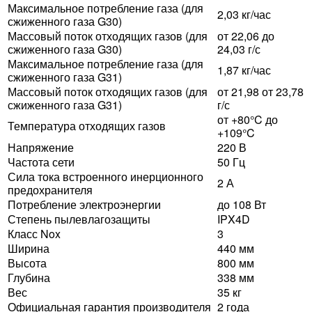
Максимальное потребление газа (для
2,03 кг/час
сжиженного газа G30)
Массовый поток отходящих газов (для
от 22,06 до
сжиженного газа G30)
24,03 г/с
Максимальное потребление газа (для
1,87 кг/час
сжиженного газа G31)
Массовый поток отходящих газов (для
от 21,98 от 23,78
сжиженного газа G31)
г/с
от +80°C до
Температура отходящих газов
+109°C
Напряжение
220 В
Частота сети
50 Гц
Сила тока встроенного инерционного
2 А
предохранителя
Потребление электроэнергии
до 108 Вт
Степень пылевлагозащиты
IPX4D
Класс Nox
3
Ширина
440 мм
Высота
800 мм
Глубина
338 мм
Вес
35 кг
Официальная гарантия производителя
2 года