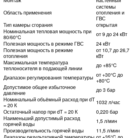
Монтаж
настенный
системы
Область применения
отопления и
ГВС
Тип камеры сгорания
открытая
Номинальная тепловая мощность при
от 9 до 24 кВт
80/60°C
Полезная мощность в режиме ГВС
24 кВт
Полезная мощность в режиме
от 10,7 до 26,7
отопления
кВт
Максимальная температура
до +85°C
теплоносителя в подающей линии
от +30°C до
Диапазон регулирования температуры
+80°C
Допустимое общее избыточное
до 3 бар
давление
Номинальный объёмный расход при dT
1032 л/час
= 20 К
Остаточный напор при dT = 20 К
0,220 бар
Наименьший допустимый расход
1,5 л/мин
горячей воды
Производительность горячей воды
11,5 л/мин
Диапазон результативной температуры
от +35°C до