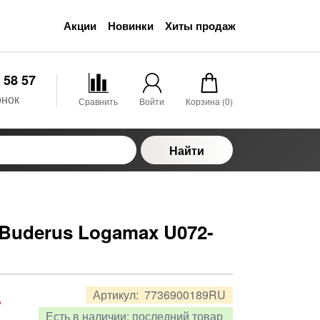
Акции
Новинки
Хиты продаж
 58 57
онок
Сравнить
Войти
Корзина (
0
)
Найти
Buderus Logamax U072-
.
Артикул:
7736900189RU
Есть в наличии:
последний товар