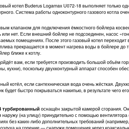
овый котел Buderus Logamax U072-18 выполняет только од
рного. Система работы одноконтурного газового котла очень
вым клапаном для подключения ёмкостного бойлера косвен
ль или нет. Если внешний бойлер не подсоединен, насос «го
аемых помещениях. После этого газовый котел переходит 
плива прекращается в момент нагрева воды в бойлере до 
лер ближе к котлу.
ойдёт вам, если требуется производить большой объём го
ны, кухни), поскольку двухконтурный аппарат способен об
ый котёл, если сантехническая вода очень жёсткая. Двухк
ик будет быстро покрываться накипью, в результате чего ег
18 турбированный
оснащён закрытой камерой сгорания. Он
 наружу (на улицу) принудительно с помощью вентилятора (
ях без каких-либо дополнительных требований (например, 
воздуха на горение — снаружи помещения через коаксиальн