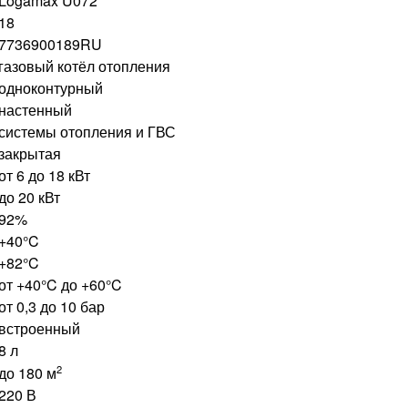
Logamax U072
18
7736900189RU
газовый котёл отопления
одноконтурный
настенный
системы отопления и ГВС
закрытая
от 6 до 18 кВт
до 20 кВт
92%
+40°C
+82°C
от +40°C до +60°C
от 0,3 до 10 бар
встроенный
8 л
2
до 180 м
220 В