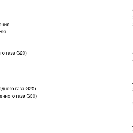
ения
еля
го газа G20)
дного газа G20)
енного газа G30)