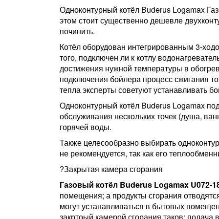
Одноконтурный котёл Buderus Logamax Газ
этом стоит существенно дешевле двухконту
починить.
Котёл оборудован интегрированным 3-ходо
того, подключен ли к котлу водонагревате
достижения нужной температуры в обогрев
подключения бойлера процесс сжигания то
тепла эксперты советуют устанавливать бой
Одноконтурный котёл Buderus Logamax под
обслуживания нескольких точек (душа, ван
горячей воды.
Также целесообразно выбирать одноконтурн
не рекомендуется, так как его теплообменн
?Закрытая камера сгорания
Газовый котёл Buderus Logamax U072-
помещения; а продукты сгорания отводятся
могут устанавливаться в бытовых помещени
закртоый камерой сгорания таков: подача 