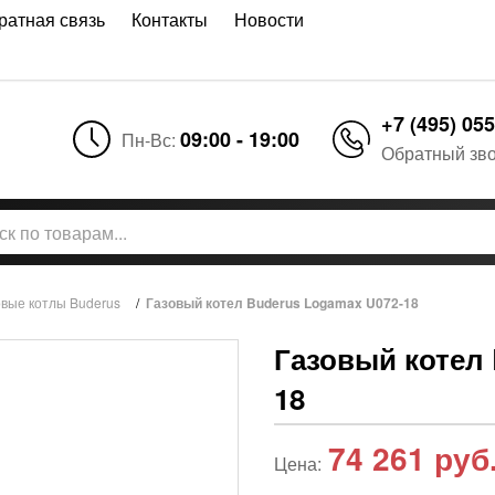
ратная связь
Контакты
Новости
+7 (495) 055
09:00 - 19:00
Пн-Вс:
Обратный зв
овые котлы Buderus
/
Газовый котел Buderus Logamax U072-18
Газовый котел 
18
74 261
руб
Цена: