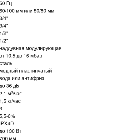
50 Гц
60/100 мм или 80/80 мм
3/4"
3/4"
1/2"
1/2"
наддувная модулирующая
от 10,5 до 16 мбар
сталь
медный пластинчатый
вода или антифриз
до 36 дБ
3
2,1 м
/час
1,5 кг/час
3
5,5-6%
IPX4D
до 130 Вт
700 мм