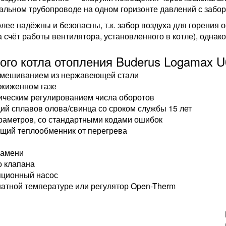
альном трубопроводе на одном горизонте давлений с забор
ее надёжны и безопасны, т.к. забор воздуха для горения 
а счёт работы вентилятора, установленного в котле), одна
ого котла отопления Buderus Logamax U
 смешиванием из нержавеющей стали
сжиженном газе
ическим регулированием числа оборотов
й сплавов олова/свинца со сроком службы 15 лет
раметров, со стандартными кодами ошибок
щий теплообменник от перегрева
ламени
о клапана
яционный насос
натной температуре или регулятор Open-Therm