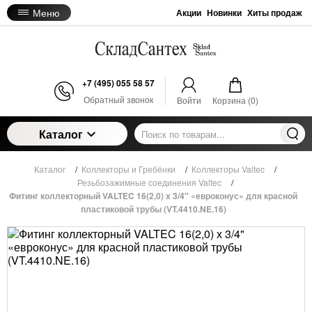
Меню
Акции
Новинки
Хиты продаж
+7 (495) 055 58 57
Обратный звонок
Войти
Корзина (
0
)
Каталог
Каталог
/
Коллекторы и Гребёнки
/
Коллекторы Valtec
/
Резьбозажимные соединения Valtec
/
Фитинг коллекторный VALTEC 16(2,0) х 3/4" «евроконус» для красной
пластиковой трубы (VT.4410.NE.16)