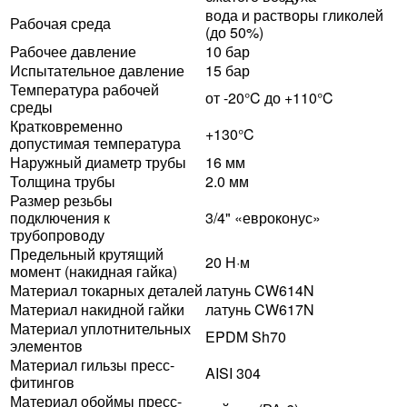
вода и растворы гликолей
Рабочая среда
(до 50%)
Рабочее давление
10 бар
Испытательное давление
15 бар
Температура рабочей
от -20°C до +110°C
среды
Кратковременно
+130°C
допустимая температура
Наружный диаметр трубы
16 мм
Толщина трубы
2.0 мм
Размер резьбы
подключения к
3/4" «евроконус»
трубопроводу
Предельный крутящий
20 Н·м
момент (накидная гайка)
Материал токарных деталей
латунь CW614N
Материал накидной гайки
латунь CW617N
Материал уплотнительных
EPDM Sh70
элементов
Материал гильзы пресс-
AISI 304
фитингов
Материал обоймы пресс-