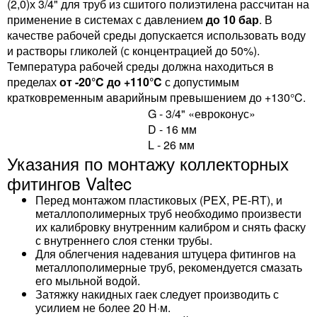
(2,0)х 3/4" для труб из сшитого полиэтилена рассчитан на
применение в системах с давлением
до 10 бар
. В
качестве рабочей среды допускается использовать воду
и растворы гликолей (с концентрацией до 50%).
Температура рабочей среды должна находиться в
пределах
от -20°C до +110°C
с допустимым
кратковременным аварийным превышением до +130°C.
G - 3/4" «евроконус»
D - 16 мм
L - 26 мм
Указания по монтажу коллекторных
фитингов Valtec
Перед монтажом пластиковых (PEX, PE-RT), и
металлополимерных труб необходимо произвести
их калибровку внутренним калибром и снять фаску
с внутреннего слоя стенки трубы.
Для облегчения надевания штуцера фитингов на
металлополимерные труб, рекомендуется смазать
его мыльной водой.
Затяжку накидных гаек следует производить с
усилием не более 20 Н·м.