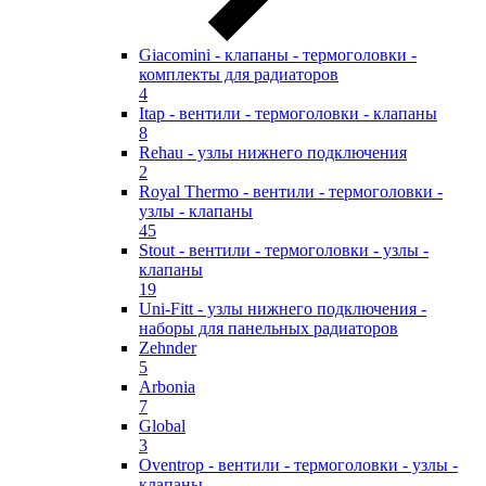
Giacomini - клапаны - термоголовки -
комплекты для радиаторов
4
Itap - вентили - термоголовки - клапаны
8
Rehau - узлы нижнего подключения
2
Royal Thermo - вентили - термоголовки -
узлы - клапаны
45
Stout - вентили - термоголовки - узлы -
клапаны
19
Uni-Fitt - узлы нижнего подключения -
наборы для панельных радиаторов
Zehnder
5
Arbonia
7
Global
3
Oventrop - вентили - термоголовки - узлы -
клапаны