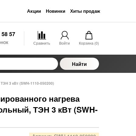
Акции
Новинки
Хиты продаж
 58 57
онок
Сравнить
Войти
Корзина (
0
)
Найти
 ТЭН 3 кВт (SWH-1110-050200)
ированного нагрева
польный, ТЭН 3 кВт (SWH-