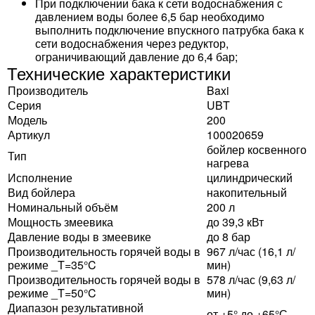
При подключении бака к сети водоснабжения с
давлением воды более 6,5 бар необходимо
выполнить подключение впускного патрубка бака к
сети водоснабжения через редуктор,
ограничивающий давление до 6,4 бар;
Технические характеристики
Производитель
Baxi
Серия
UBT
Модель
200
Артикул
100020659
бойлер косвенного
Тип
нагрева
Исполнение
цилиндрический
Вид бойлера
накопительный
Номинальный объём
200 л
Мощность змеевика
до 39,3 кВт
Давление воды в змеевике
до 8 бар
Производительность горячей воды в
967 л/час (16,1 л/
режиме _T=35°C
мин)
Производительность горячей воды в
578 л/час (9,63 л/
режиме _T=50°C
мин)
Диапазон результативной
от +5° до +65°С