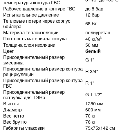
температуры контура ГВС
Рабочее давление в контуре ГВС
до 8 бар
Испытательное давление
12 бар
Тепловые потери через корпус
68 Вт
бойлера
Материал теплоизоляции
полиуретан
Плотность материала кожуха
3
40 кг/м
Толщина слоя изоляции
50 мм
Цвет
белый
Присоединительный размер
G 1"
змеевика
Присоединительный размер контура
R 3/4"
рециркуляции
Присоединительный размер контура
R 1"
ГВС
Присоединительный размер
G 1 1/2"
патрубка для ТЭНа
Высота
1280 мм
Диаметр
600 мм
Вес нетто
70 кг
Вес брутто
76 кг
Габариты упаковки
75x75x142 см