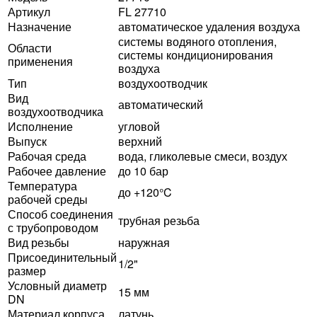
Артикул
FL 27710
Назначение
автоматическое удаления воздуха
системы водяного отопления,
Области
системы кондиционирования
применения
воздуха
Тип
воздухоотводчик
Вид
автоматический
воздухоотводчика
Исполнение
угловой
Выпуск
верхний
Рабочая среда
вода, гликолевые смеси, воздух
Рабочее давление
до 10 бар
Температура
до +120°C
рабочей среды
Способ соединения
трубная резьба
с трубопроводом
Вид резьбы
наружная
Присоединительный
1/2"
размер
Условный диаметр
15 мм
DN
Материал корпуса
латунь