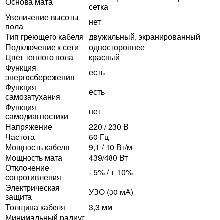
Основа мата
сетка
Увеличение высоты
нет
пола
Тип греющего кабеля
двужильный, экранированный
Подключение к сети
одностороннее
Цвет тёплого пола
красный
Функция
есть
энергосбережения
Функция
есть
самозатухания
Функция
нет
самодиагностики
Напряжение
220 / 230 В
Частота
50 Гц
Мощность кабеля
9,1 / 10 Вт/м
Мощность мата
439/480 Вт
Отклонение
- 5% / + 10%
сопротивления
Электрическая
УЗО (30 мА)
защита
Толщина кабеля
3,3 мм
Минимальный радиус