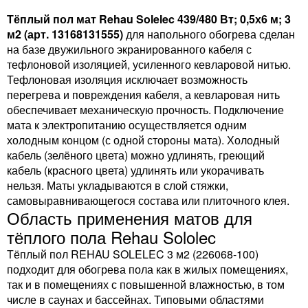
Тёплый пол мат Rehau Solelec 439/480 Вт; 0,5х6 м; 3
м2 (арт. 13168131555)
для напольного обогрева сделан
на базе двужильного экранированного кабеля с
тефлоновой изоляцией, усиленного кевларовой нитью.
Тефлоновая изоляция исключает возможность
перегрева и повреждения кабеля, а кевларовая нить
обеспечивает механическую прочность. Подключение
мата к электропитанию осуществляется одним
холодным концом (с одной стороны мата). Холодный
кабель (зелёного цвета) можно удлинять, греющий
кабель (красного цвета) удлинять или укорачивать
нельзя. Маты укладываются в слой стяжки,
самовыравнивающегося состава или плиточного клея.
Область применения матов для
тёплого пола Rehau Sololec
Тёплый пол REHAU SOLELEC 3 м2 (226068-100)
подходит для обогрева пола как в жилых помещениях,
так и в помещениях с повышенной влажностью, в том
числе в саунах и бассейнах. Типовыми областями