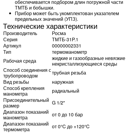
обеспечивается подбором длин погружной части
ТМТБ и бобышки.
Прибор может быть укомплектован указателем
предельных значений (УПЗ).
Технические характеристики
Производитель
Росма
Серия
ТМТБ-31P.1
Артикул
00000002331
Тип
термоманометр
жидкие и газообразные невязкие
Рабочая среда
некристаллизующиеся среды
Способ соединения с
трубная резьба
трубопроводом
Вид резьбы
наружная
Способ крепления
радиальный
манометра
Присоединительный
G 1/2"
размер
Диапазон показаний
от 0 до 10 бар
манометра
Диапазон показаний
от 0°C до +120°C
термометра