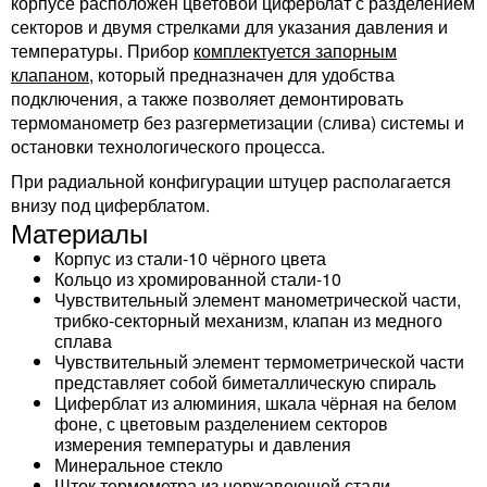
корпусе расположен цветовой циферблат с разделением
секторов и двумя стрелками для указания давления и
температуры. Прибор
комплектуется запорным
клапаном
, который предназначен для удобства
подключения, а также позволяет демонтировать
термоманометр без разгерметизации (слива) системы и
остановки технологического процесса.
При радиальной конфигурации штуцер располагается
внизу под циферблатом.
Материалы
Корпус из стали-10 чёрного цвета
Кольцо из хромированной стали-10
Чувствительный элемент манометрической части,
трибко-секторный механизм, клапан из медного
сплава
Чувствительный элемент термометрической части
представляет собой биметаллическую спираль
Циферблат из алюминия, шкала чёрная на белом
фоне, с цветовым разделением секторов
измерения температуры и давления
Минеральное стекло
Шток термометра из нержавеющей стали