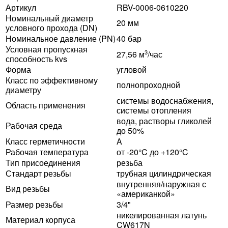
Артикул
RBV-0006-0610220
Номинальный диаметр
20 мм
условного прохода (DN)
Номинальное давление (PN)
40 бар
Условная пропускная
3
27,56 м
/час
способность kvs
Форма
угловой
Класс по эффективному
полнопроходной
диаметру
системы водоснабжения,
Область применения
системы отопления
вода, растворы гликолей
Рабочая среда
до 50%
Класс герметичности
A
Рабочая температура
от -20°C до +120°C
Тип присоединения
резьба
Стандарт резьбы
трубная цилиндрическая
внутренняя/наружная с
Вид резьбы
«американкой»
Размер резьбы
3/4"
никелированная латунь
Материал корпуса
CW617N