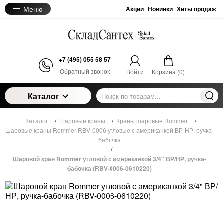
Меню
Акции
Новинки
Хиты продаж
+7 (495) 055 58 57
Обратный звонок
Войти
Корзина (
0
)
Каталог
Каталог
/
Шаровые краны
/
Краны шаровые Rommer
/
Шаровые краны Rommer RBV-0006 угловые с американкой ВР-НР, ручка-
бабочка
/
Шаровой кран Rommer угловой с американкой 3/4" ВР/НР, ручка-
бабочка (RBV-0006-0610220)