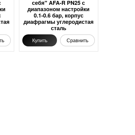
с
себя" AFA-R PN25 с
ки
диапазоном настройки
с
0.1-0.6 бар, корпус
стая
диафрагмы углеродистая
сталь
ть
Купить
Сравнить