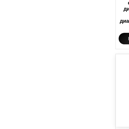
д
диа