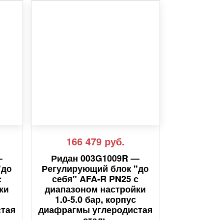
166 479
руб.
—
Ридан 003G1009R —
"до
Регулирующий блок "до
с
себя" AFA-R PN25 с
ки
диапазоном настройки
1.0-5.0 бар, корпус
стая
диафрагмы углеродистая