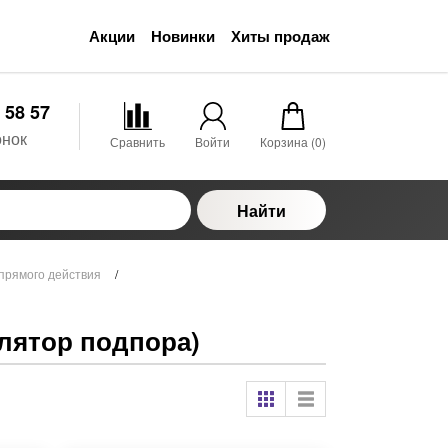
Акции
Новинки
Хиты продаж
 58 57
онок
Сравнить
Войти
Корзина (
0
)
Найти
прямого действия
/
улятор подпора)