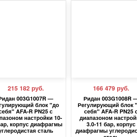
215 182
руб.
166 479
руб.
Ридан 003G1007R —
Ридан 003G1008R 
гулирующий блок "до
Регулирующий блок 
себя" AFA-R PN25 с
себя" AFA-R PN25 
пазоном настройки 10-
диапазоном настрой
бар, корпус диафрагмы
3.0-11 бар, корпус
углеродистая сталь
диафрагмы углероди