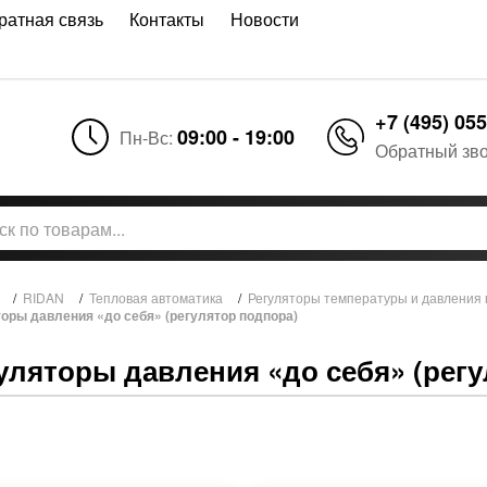
ратная связь
Контакты
Новости
+7 (495) 055
09:00 - 19:00
Пн-Вс:
Обратный зв
/
RIDAN
/
Тепловая автоматика
/
Регуляторы температуры и давления 
оры давления «до себя» (регулятор подпора)
уляторы давления «до себя» (рег