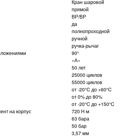
Кран шаровой
прямой
ВР/ВР
да
полнопроходной
ручной
ручка-рычаг
положениями
90°
«А»
50 лет
25000 циклов
55000 циклов
от -20°C до +60°C
от 0% до 80%
от -20°C до +150°C
ент на корпус
720 Н·м
63 бара
50 бар
3,57 мм