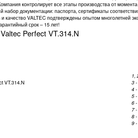
Компания контролирует все этапы производства от момента 
 набор документации: паспорта, сертификаты соответстви
 и качество VALTEC подтверждены опытом многолетней эк
арантийный срок – 15 лет!
altec Perfect VT.314.N
1, 
3 
4 
5 
6 
7 
8 
9 