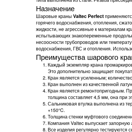
Назначение
Шаровые краны
Valtec Perfect
применяются
горячего водоснабжения, отопления, сжато
жидкости, не агрессивные к материалам к
испытывающих знакопеременные продольны
несоосности трубопроводов или температу
водоснабжения, ГВС и отопления. Использ
Преимущества шарового крана
Каждый экземпляр крана промаркирова
Это дополнительно защищает покупат
Кран является усиленным; количество
Кран выполнен из качественной лату
Кран является ремонтопригодным. При
толщина составляет 4,5 мм, она при э
Сальниковая втулка выполнена из тер
+150°C.
Толщина стенки муфтового соединения
Компания Valtec выпускает запорную 
Все изделия регулярно тестируются 