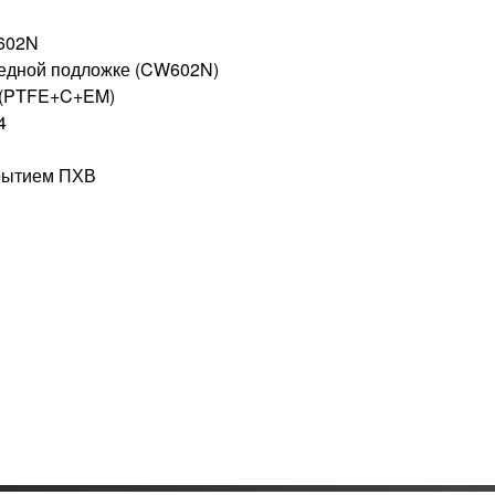
602N
медной подложке (CW602N)
 (PTFE+C+EM)
4
крытием ПХВ