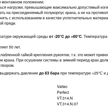
м монтажном положении;
ться нагрузки, превышающие максимально допустимый изг
ть на присоединяемый полукорпус крана, а не на противо
ять с использованием в качестве уплотнительных матери
ой пряди.
ературе окружающей среды
от -20°C до +60°C
. Температура
яет 50 лет.
лабленной гайкой крепления рукоятки, т.к. это может прив
ри крана. При осушении системы в зимний период кран дол
атвором.
н выдержать давление
до 63 бара
при температуре +25°С и д
Valtec
Perfect
VT.314.N
VT.314.N.07