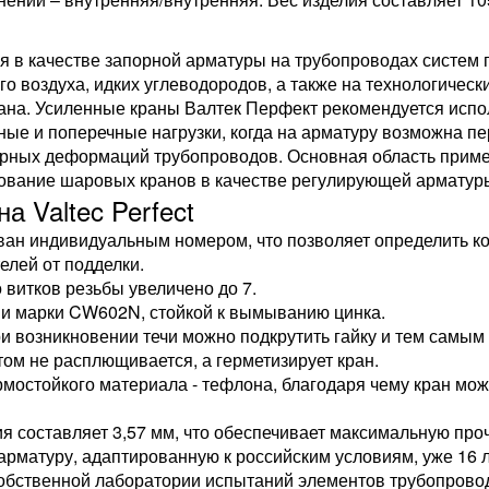
 в качестве запорной арматуры на трубопроводах систем п
го воздуха, идких углеводородов, а также на технологичес
рана. Усиленные краны Валтек Перфект
рекомендуется испо
е и поперечные нагрузки, когда на арматуру возможна пе
рных деформаций трубопроводов. Основная область приме
ование шаровых кранов в качестве регулирующей арматуры
 Valtec Perfect
н индивидуальным номером, что позволяет определить когд
елей от подделки.
 витков резьбы увеличено до 7.
ни марки CW602N, стойкой к вымыванию цинка.
 возникновении течи можно подкрутить гайку и тем самым 
том не расплющивается, а герметизирует кран.
мостойкого материала - тефлона, благодаря чему кран мож
 составляет 3,57 мм, что обеспечивает максимальную про
арматуру, адаптированную к российским условиям, уже 16 л
собственной лаборатории испытаний элементов трубопров