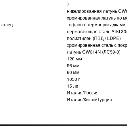
7
никелированная латунь CW
хромированная латунь по 
 колец
тефлон с термоприсадками
нержавеющая сталь AISI 30
полиэтилен (ПВД / LDPE)
хромированная сталь с по
латунь СW614N (ЛС59-3)
120 мм
96 мм
60 мм
1050 г
15 лет
Италия/Россия
Италия/Китай/Турция