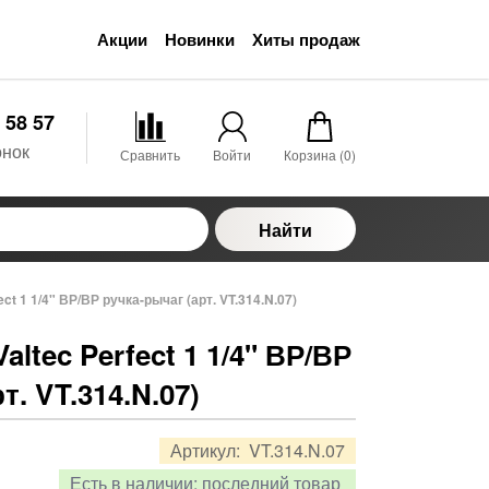
Акции
Новинки
Хиты продаж
 58 57
онок
Сравнить
Войти
Корзина (
0
)
Найти
ct 1 1/4" ВР/ВР ручка-рычаг (арт. VT.314.N.07)
ltec Perfect 1 1/4" ВР/ВР
т. VT.314.N.07)
Артикул:
VT.314.N.07
Есть в наличии:
последний товар