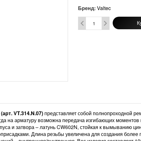
Бренд:
Valtec
К
(арт. VT.314.N.07)
представляет собой полнопроходной ре
огда на арматуру возможна передача изгибающих моментов 
уса и затвора – латунь CW602N, стойкая к вымыванию цин
присадками. Длина резьбы увеличена для создания более 
нений – внутренняя/внутренняя. Вес изделия составляет 105