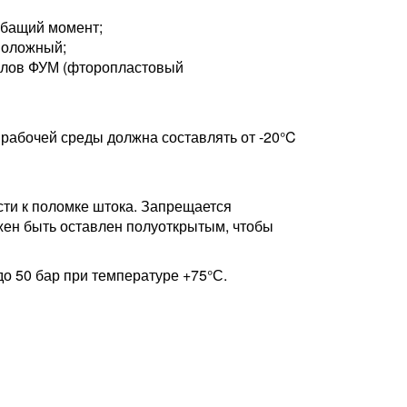
ибащий момент;
положный;
алов ФУМ (фторопластовый
 рабочей среды должна составлять от -20°C
ести к поломке штока. Запрещается
жен быть оставлен полуоткрытым, чтобы
о 50 бар при температуре +75°С.