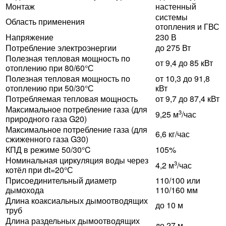
Монтаж
настенный
системы
Область применения
отопления и ГВС
Напряжение
230 В
Потребление электроэнергии
до 275 Вт
Полезная тепловая мощность по
от 9,4 до 85 кВт
отоплению при 80/60°С
Полезная тепловая мощность по
от 10,3 до 91,8
отоплению при 50/30°С
кВт
Потребляемая тепловая мощность
от 9,7 до 87,4 кВт
Максимальное потребление газа (для
3
9,25 м
/час
природного газа G20)
Максимальное потребление газа (для
6,6 кг/час
сжиженного газа G30)
КПД в режиме 50/30°C
105%
Номинальная циркуляция воды через
3
4,2 м
/час
котёл при dt=20°С
Присоединительный диаметр
110/100 или
дымохода
110/160 мм
Длина коаксиальных дымоотводящих
до 10 м
труб
Длина раздельных дымоотводящих
до 27 м