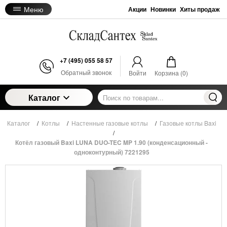
Меню
Акции
Новинки
Хиты продаж
+7 (495) 055 58 57
Обратный звонок
Войти
Корзина (
0
)
Каталог
Каталог
/
Котлы
/
Настенные газовые котлы
/
Газовые котлы Baxi
/
Котёл газовый Baxi LUNA DUO-TEC MP 1.90 (конденсационный -
одноконтурный) 7221295